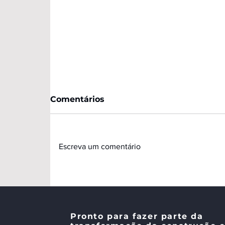
Comentários
Escreva um comentário
Digitalização e projeto
estruturado impulsionam a
Pronto para fazer parte da
evolução do Wood Frame no